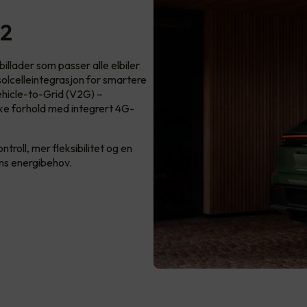
 2
llader som passer alle elbiler
 solcelleintegrasjon for smartere
ehicle-to-Grid (V2G) –
ske forhold med integrert 4G-
roll, mer fleksibilitet og en
ens energibehov.