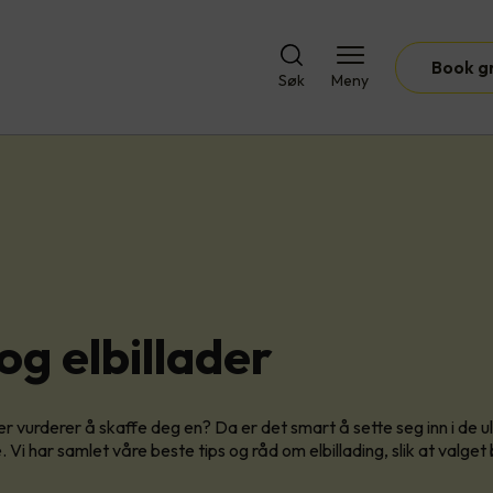
Book g
Søk
Meny
 og elbillader
ller vurderer å skaffe deg en? Da er det smart å sette seg inn i de u
 Vi har samlet våre beste tips og råd om elbillading, slik at valget bl