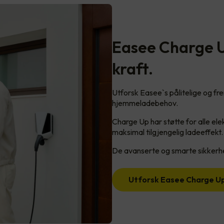
Easee Charge Up
kraft.
Utforsk Easee`s pålitelige og frem
hjemmeladebehov.
Charge Up har støtte for alle elek
maksimal tilgjengelig ladeeffekt.
De avanserte og smarte sikkerhe
Utforsk Easee Charge U