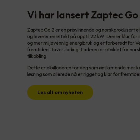
Vi har lansert Zaptec Go
Zaptec Go 2 er en prisvinnende og norskprodusert elbi
og leverer en effekt på opptil 22 kW. Den er klar for
og mer miljøvennlig energibruk og er forberedt for V
fremtidens toveis lading. Laderen er utviklet for nor
tilkobling.
Dette er elbilladeren for deg som ønsker enda mer kont
løsning som allerede nå er rigget og klar for fremtid
Les alt om nyheten