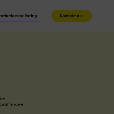
ratis videobefaring
Kontakt oss
like
ir litt enklere