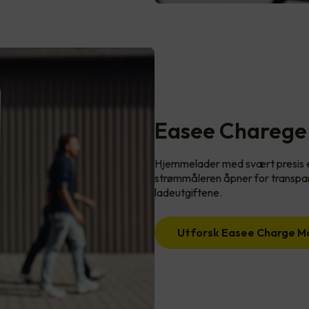
Easee Charege 
Hjemmelader med svært presis en
strømmåleren åpner for transpare
ladeutgiftene.
Utforsk Easee Charge M