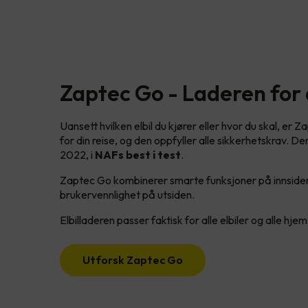
Zaptec Go - Laderen for a
Uansett hvilken elbil du kjører eller hvor du skal, er 
for din reise, og den oppfyller alle sikkerhetskrav. De
2022, i
NAFs best i test
.
Zaptec Go kombinerer smarte funksjoner på innside
brukervennlighet på utsiden.
Elbilladeren passer faktisk for alle elbiler og alle hjem
Utforsk Zaptec Go