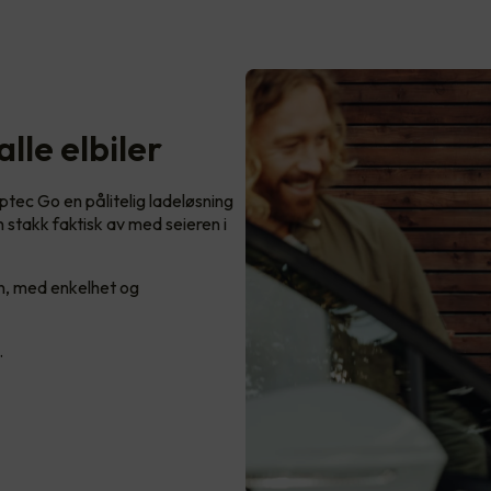
lle elbiler
Zaptec Go en pålitelig ladeløsning
n stakk faktisk av med seieren i
n, med enkelhet og
.