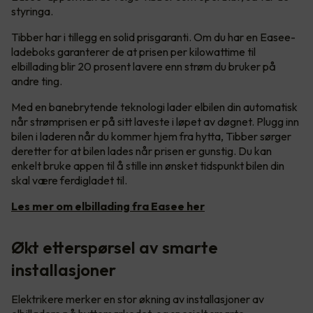
styringa.
Tibber har i tillegg en solid prisgaranti. Om du har en Easee-
ladeboks garanterer de at prisen per kilowattime til
elbillading blir 20 prosent lavere enn strøm du bruker på
andre ting.
Med en banebrytende teknologi lader elbilen din automatisk
når strømprisen er på sitt laveste i løpet av døgnet. Plugg inn
bilen i laderen når du kommer hjem fra hytta, Tibber sørger
deretter for at bilen lades når prisen er gunstig. Du kan
enkelt bruke appen til å stille inn ønsket tidspunkt bilen din
skal være ferdigladet til.
Les mer om elbillading fra Easee her
Økt etterspørsel av smarte
installasjoner
Elektrikere merker en stor økning av installasjoner av