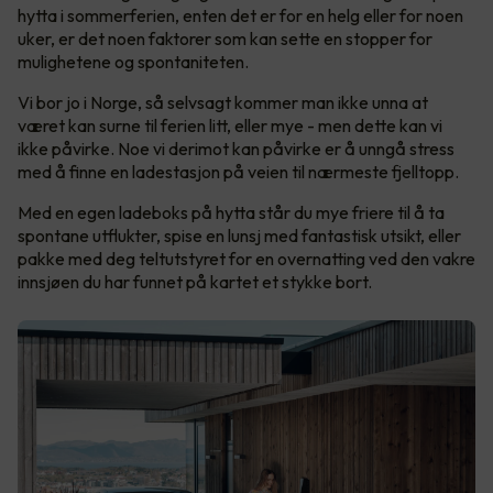
hytta i sommerferien, enten det er for en helg eller for noen
uker, er det noen faktorer som kan sette en stopper for
mulighetene og spontaniteten.
Vi bor jo i Norge, så selvsagt kommer man ikke unna at
været kan surne til ferien litt, eller mye - men dette kan vi
ikke påvirke. Noe vi derimot kan påvirke er å unngå stress
med å finne en ladestasjon på veien til nærmeste fjelltopp.
Med en egen ladeboks på hytta står du mye friere til å ta
spontane utflukter, spise en lunsj med fantastisk utsikt, eller
pakke med deg teltutstyret for en overnatting ved den vakre
innsjøen du har funnet på kartet et stykke bort.