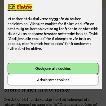
Har du hytte? Med lader fra Easee er du alltid klar for neste
eventyr. Utforsk både fjell og fjorder når du er på hytta -
uten å få ladeangst. Bilde: Easee
Større frihet til å utforske
Om du har elbil har du kanskje kjent på ladeangst eller
rekkeviddeangst en gang eller to? Om du skal avgårde på