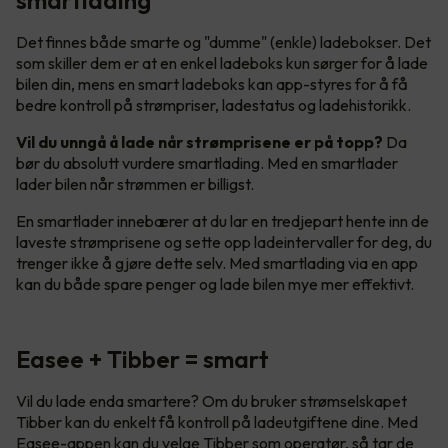
Det finnes både smarte og "dumme" (enkle) ladebokser. Det
som skiller dem er at en enkel ladeboks kun sørger for å lade
bilen din, mens en smart ladeboks kan app-styres for å få
bedre kontroll på strømpriser, ladestatus og ladehistorikk.
Vil du unngå å lade når strømprisene er på topp?
Da
bør du absolutt vurdere smartlading. Med en smartlader
lader bilen når strømmen er billigst.
En smartlader innebærer at du lar en tredjepart hente inn de
laveste strømprisene og sette opp ladeintervaller for deg, du
trenger ikke å gjøre dette selv. Med smartlading via en app
kan du både spare penger og lade bilen mye mer effektivt.
Easee + Tibber = smart
Vil du lade enda smartere? Om du bruker strømselskapet
Tibber kan du enkelt få kontroll på ladeutgiftene dine. Med
Easee-appen kan du velge Tibber som operatør, så tar de