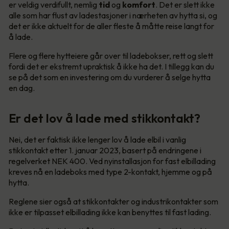
er veldig verdifullt, nemlig
tid
og
komfort
. Det er slett ikke
alle som har flust av ladestasjoner i nærheten av hytta si, og
det er ikke aktuelt for de aller fleste å måtte reise langt for
å lade.
Flere og flere hytteiere går over til ladebokser, rett og slett
fordi det er ekstremt upraktisk å ikke ha det. I tillegg kan du
se på det som en investering om du vurderer å selge hytta
en dag.
Er det lov å lade med stikkontakt?
Nei, det er faktisk ikke lenger lov å lade elbil i vanlig
stikkontakt etter 1. januar 2023, basert på endringene i
regelverket NEK 400. Ved nyinstallasjon for fast elbillading
kreves nå en ladeboks med type 2-kontakt, hjemme og på
hytta.
Reglene sier også at stikkontakter og industrikontakter som
ikke er tilpasset elbillading ikke kan benyttes til fast lading.