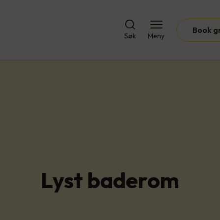
Book g
Søk
Meny
Lyst baderom