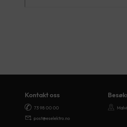
Kontakt oss
Besøk
73 98 00 00
Malvi
post@eselektro.no