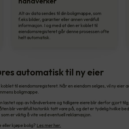
håndverker
Alt av data sendes til din boligmappe, som
f.eks bilder, garantier eller annen verdifull
informasjon. I og med at den er koblet til
eiendomsregisteret går denne prosessen ofte
helt automatisk.
res automatisk til ny eier
koblet til eiendomsregisteret. Når en eiendom selges, vil ny eier 
ommens boligmappe.
astet opp av håndverkere og tidligere eiere blir derfor gjort tilg
ten blir verdifull historikk tatt vare på, og det er tydelig hvilke be
 som er viktig å vite ved eventuell reklamasjon.
e eller kjøpe bolig?
Les mer her.