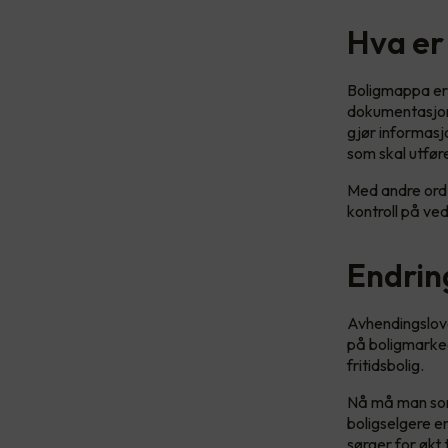
Hva er
Boligmappa er e
dokumentasjon 
gjør informasjo
som skal utfør
Med andre ord 
kontroll på ve
Endrin
Avhendingslove
på boligmarked
fritidsbolig.
Nå må man som 
boligselgere e
sørger for økt 