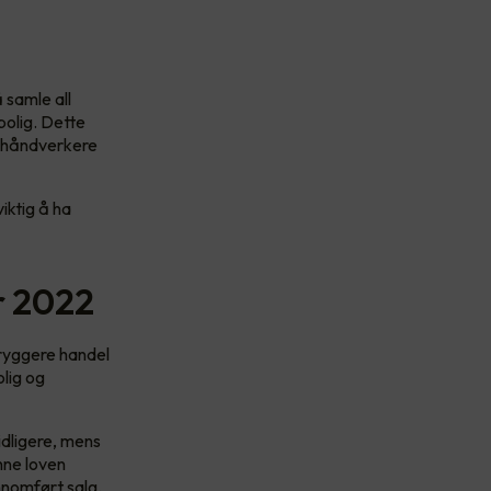
 samle all
bolig. Dette
or håndverkere
iktig å ha
r 2022
ryggere handel
olig og
idligere, mens
nne loven
ennomført salg.