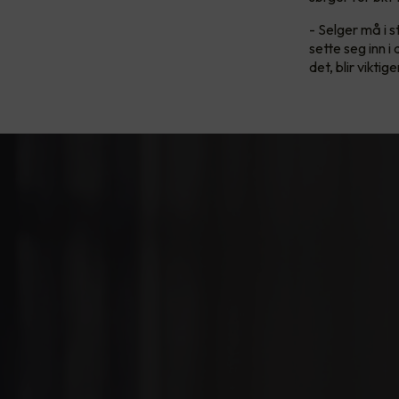
- Selger må i 
sette seg inn 
det, blir vikti