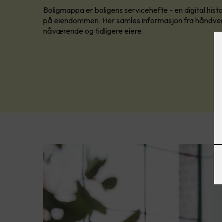
Boligmappa er boligens servicehefte - en digital histo
på eiendommen. Her samles informasjon fra håndver
nåværende og tidligere eiere.