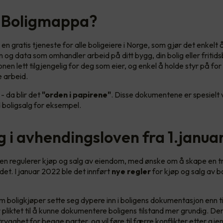
 Boligmappa?
n gratis tjeneste for alle boligeiere i Norge, som gjør det enkelt å
og data som omhandler arbeid på ditt bygg, din bolig eller fritids
nen lett tilgjengelig for deg som eier, og enkel å holde styr på f
e arbeid.
- da blir det
"orden i papirene"
. Disse dokumentene er spesielt v
d boligsalg for eksempel.
g i avhendingsloven fra 1.janua
n regulerer kjøp og salg av eiendom, med ønske om å skape en t
et. I januar 2022 ble det innført
nye regler
for kjøp og salg av b
boligkjøper sette seg dypere inn i boligens dokumentasjon enn t
r pliktet til å kunne dokumentere boligens tilstand mer grundig. De
trygghet for begge parter, og vil føre til færre konflikter etter gj