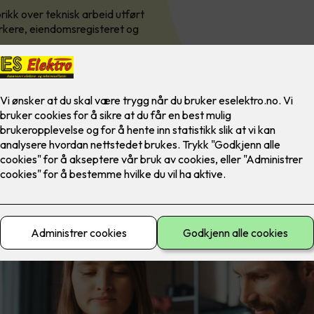
rikk over teknisk arbeid utført
kere, eiendomsregisteret og