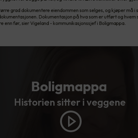
større grad dokumentere eiendommen som selges, og kjøper må i s
i dokumentasjonen. Dokumentasjon på hva som er utført og hvem 
gere enn før, sier Vigeland - kommunikasjonssjef i Boligmappa.
Boligmappa
Historien sitter i veggene