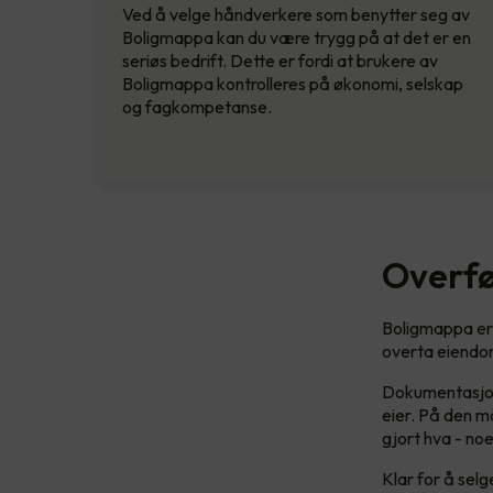
Ved å velge håndverkere som benytter seg av
Boligmappa kan du være trygg på at det er en
seriøs bedrift. Dette er fordi at brukere av
Boligmappa kontrolleres på økonomi, selskap
og fagkompetanse.
Overfø
Boligmappa er 
overta eiend
Dokumentasjon l
eier. På den må
gjort hva - noe
Klar for å selg