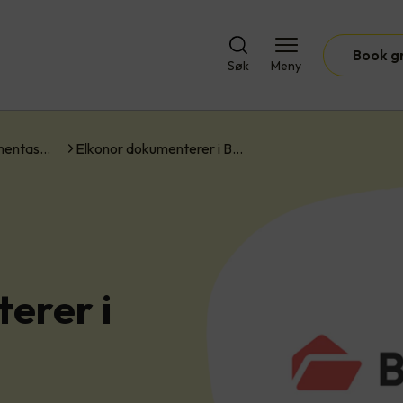
Book g
Søk
Meny
umentas…
Elkonor dokumenterer i B…
erer i